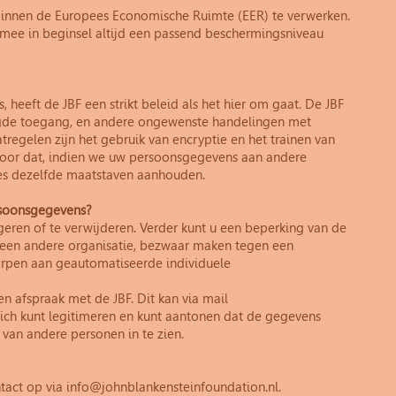
binnen de Europees Economische Ruimte (EER) te verwerken.
mee in beginsel altijd een passend beschermingsniveau
heeft de JBF een strikt beleid als het hier om gaat. De JBF
gde toegang, en andere ongewenste handelingen met
egelen zijn het gebruik van encryptie en het trainen van
voor dat, indien we uw persoonsgegevens aan andere
ies dezelfde maatstaven aanhouden.
rsoonsgegevens?
geren of te verwijderen. Verder kunt u een beperking van de
 een andere organisatie, bezwaar maken tegen een
orpen aan geautomatiseerde individuele
en afspraak met de JBF. Dit kan via mail
zich kunt legitimeren en kunt aantonen dat de gegevens
 van andere personen in te zien.
ntact op via info@johnblankensteinfoundation.nl.