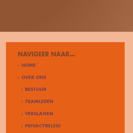
NAVIGEER NAAR…
HOME
OVER ONS
BESTUUR
TEAMLEDEN
VERSLAGEN
PRIVACYBELEID