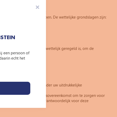
 voor de volgende doelen:
elijke grondslag voor hebben. De wettelijke grondslagen zijn:
STEIN
n dan strikt nodig is, of wettelijk geregeld is, om de
jij een persoon of
daarin echt het
laats.
vens van u aan derden zonder uw uitdrukkelijke
.
t sluiten wij een verwerkersovereenkomst om te zorgen voor
 gegevens. De JBF blijft verantwoordelijk voor deze