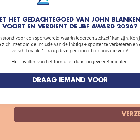
ZET HET GEDACHTEGOED VAN JOHN BLANKEN
Je e-mailadres (verplicht)
VOORT EN VERDIENT DE JBF AWARD 2026?
 stond voor een sportwereld waarin iedereen zichzelf kan zijn. Ken 
e zich inzet om de inclusie van de lhbtiqa+ sporter te verbeteren en 
Je bericht
verschil maakt? Draag deze persoon of organisatie voor!
Het invullen van het formulier duurt ongeveer 3 minuten.
DRAAG IEMAND VOOR
Gelieve
dit
veld
leeg
te
laten.