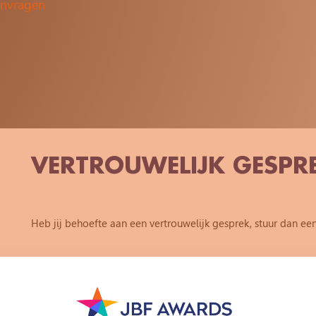
anvragen
VERTROUWELIJK GESP
Heb jij behoefte aan een vertrouwelijk gesprek, stuur dan ee
VERTROUWELIJK GESPREK AA
Je naam (verplicht)