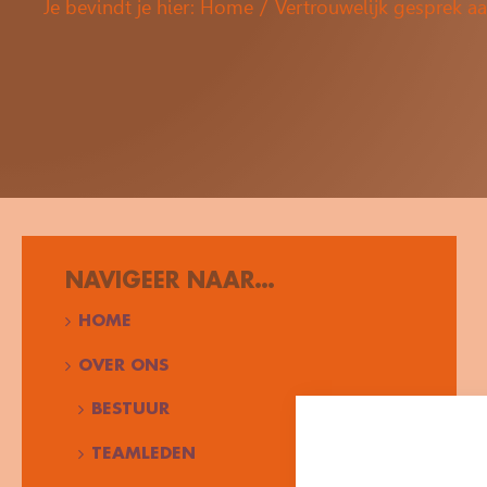
Je bevindt je hier:
Home
Vertrouwelijk gesprek a
NAVIGEER NAAR…
HOME
OVER ONS
BESTUUR
TEAMLEDEN