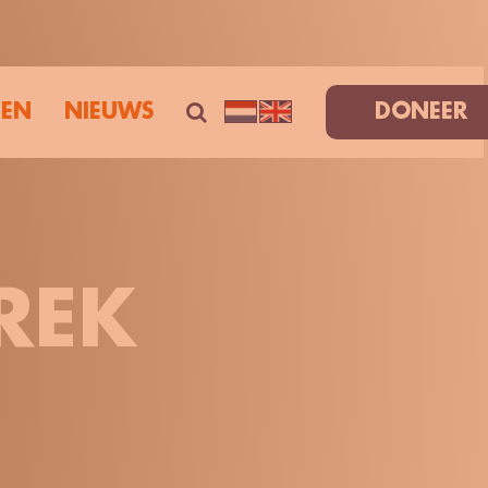
TEN
NIEUWS
DONEER
REK