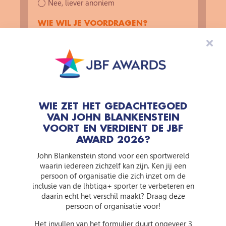
Nee, liever anoniem
WIE WIL JE VOORDRAGEN?
Naam van de persoon of organisatie. En als
ze ergens aan verbonden zijn, een club,
school, stichting, wijk, schrijf dat erbij.
WIE ZET HET GEDACHTEGOED
VAN JOHN BLANKENSTEIN
WAAROM?
VOORT EN VERDIENT DE JBF
AWARD 2026?
Wat doen ze, voor wie, en hoe lang al? Wat
maakt hun aanpak bijzonder? Een voorbeeld
John Blankenstein stond voor een sportwereld
of anekdote helpt enorm. Hoe meer
waarin iedereen zichzelf kan zijn. Ken jij een
informatie hoe beter!
persoon of organisatie die zich inzet om de
inclusie van de lhbtiqa+ sporter te verbeteren en
daarin echt het verschil maakt? Draag deze
persoon of organisatie voor!
Het invullen van het formulier duurt ongeveer 3