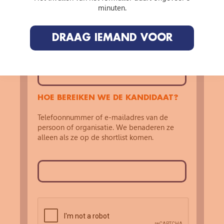
HEB JE IETS OM NAAR TE
minuten.
VERWIJZEN? (OPTIONEEL)
Een website, artikel, video of social media.
DRAAG IEMAND VOOR
Alles wat ons helpt ze beter te begrijpen.
HOE BEREIKEN WE DE KANDIDAAT?
Telefoonnummer of e-mailadres van de
persoon of organisatie. We benaderen ze
alleen als ze op de shortlist komen.