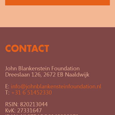
CONTACT
John Blankenstein Foundation
Dreeslaan 126, 2672 EB Naaldwijk
E:
info@johnblankensteinfoundation.nl
T:
+31 6 51452330
RSIN: 820213044
KvK: 27331647