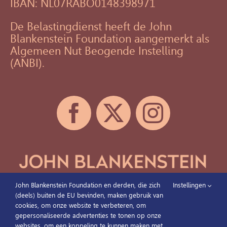
IBAN: NL07RABO0148398971
De Belastingdienst heeft de John
Blankenstein Foundation aangemerkt als
Algemeen Nut Beogende Instelling
(ANBI).
John Blankenstein Foundation en derden, die zich
Instellingen
(deels) buiten de EU bevinden, maken gebruik van
cookies, om onze website te verbeteren, om
gepersonaliseerde advertenties te tonen op onze
websites, om een koppeling te kunnen maken met